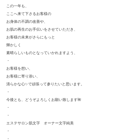
この一年も、
ここへ来て下さるお客様の
お身体の不調の改善や、
お肌の再生のお手伝いをさせていただき、
お客様の未来がさらにもっと
輝かしく
素晴らしいものとなっていかれますよう、
・
お客様を想い、
お客様に寄り添い、
清らかな心✨で頑張って参りたいと思います。
・
今後とも、どうぞよろしくお願い致します🌺
・
・
エステサロン肌文字 オーナー文字純美
・
・