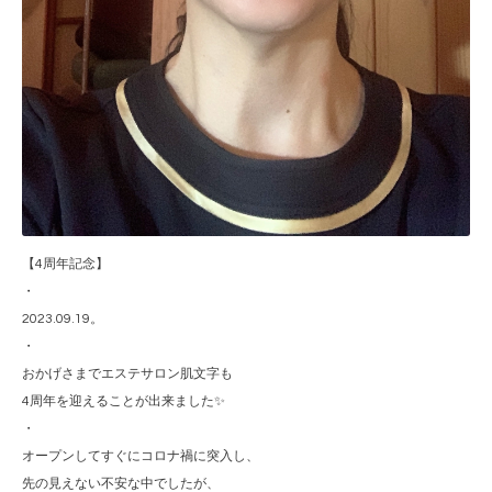
【4周年記念】
・
2023.09.19。
・
おかげさまでエステサロン肌文字も
4周年を迎えることが出来ました✨
・
オープンしてすぐにコロナ禍に突入し、
先の見えない不安な中でしたが、