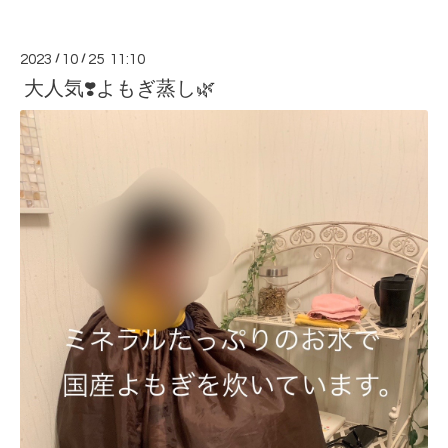
2023
/
10
/
25 11:10
大人気❣️よもぎ蒸し🌿