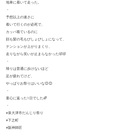
地車に着いて走った。
・
予想以上の速さに
着いて行くのが必死で、
カッパ着ているのに
顔も髪の毛もびしょびしょになって、
テンションが上がりまくり、
走りながら笑いが止まらなかった🤣🤣
・
帰りは普通に歩けないほど
足が疲れてけど、
やっぱりお祭りはいいな😊😊
・
童心に返った1日でした🌈
・
#泉大津市だんじり祭り
#下之町
#阪神師匠