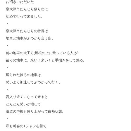
お招きいただいた
泉大津市だんじり祭り㊗️に
初めて行って来ました。
・
泉大津市だんじりの特長は
地車と地車がぶつかり合う所。
・
前の地車の大工方(屋根の上に乗っている人)が
後ろの地車に、来い！来い！と手招きをして煽る。
・
煽られた後ろの地車は、
勢いよく加速してぶつかって行く。
・
宮入り近くになって来ると
どんどん勢いが増して
沿道の声援も盛り上がって白熱状態。
・
私も町会のTシャツを着て