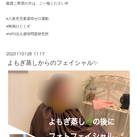
鑑賞ご希望の方は、ご一報ください🌸
#八尾市児童虐待ゼロ運動
#映画ひとくず
#NPO法人虐待問題研究所
2023
/
10
/
26 11:17
よもぎ蒸しからのフェイシャル✨