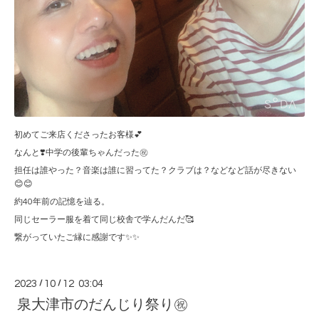
初めてご来店くださったお客様💕
なんと❣️中学の後輩ちゃんだった㊗️
担任は誰やった？音楽は誰に習ってた？クラブは？などなど話が尽きない
😊😊
約40年前の記憶を辿る。
同じセーラー服を着て同じ校舎で学んだんだ🥰
繋がっていたご縁に感謝です✨✨
2023
/
10
/
12 03:04
泉大津市のだんじり祭り㊗️