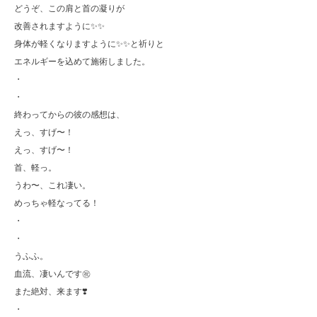
どうぞ、この肩と首の凝りが
改善されますように✨✨
身体が軽くなりますように✨✨と祈りと
エネルギーを込めて施術しました。
・
・
終わってからの彼の感想は、
えっ、すげ〜！
えっ、すげ〜！
首、軽っ。
うわ〜、これ凄い。
めっちゃ軽なってる！
・
・
うふふ。
血流、凄いんです㊗️
また絶対、来ます❣️
・