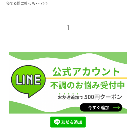
寝てる間に叶っちゃう✨✨
1