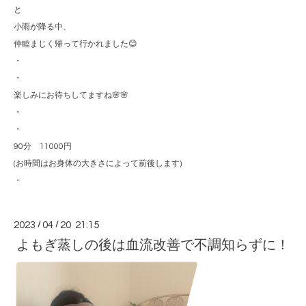
と
小雨が降る中、
仲睦まじく帰って行かれました😊
・
・
楽しみにお待ちしてますね🌸🌸
・
・
90分 11000円
(お時間はお身体の大きさによって前後します)
・
2023
/
04
/
20 21:15
よもぎ蒸しの後は血流改善で不調知らずに！