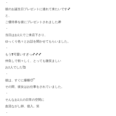
・
彼のお誕生日プレゼントに連れて来たいです💕
と、
ご優待券を彼にプレゼントされました🎁
・
当日はお2人でご来店下さり、
ゆっくり色々とお話を聞かせてもらいました。
・
もう❣️可愛いすぎっ💕💕💕
仲良しで初々しく、とっても微笑ましい
お2人でした🥰
・
彼は、すぐに爆睡😴
その間、彼女はお仕事をされていました。
・
そんなお2人の日常の空間に
血流ながし師、侵入。笑
・