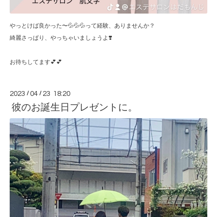
やっとけば良かった〜💦💦💦って経験、ありませんか？
綺麗さっぱり、やっちゃいましょうよ❣️
お待ちしてます💕💕
2023
/
04
/
23 18:20
彼のお誕生日プレゼントに。