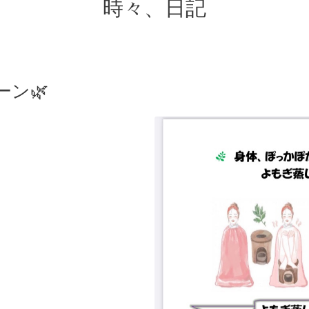
時々、日記
ン🌿