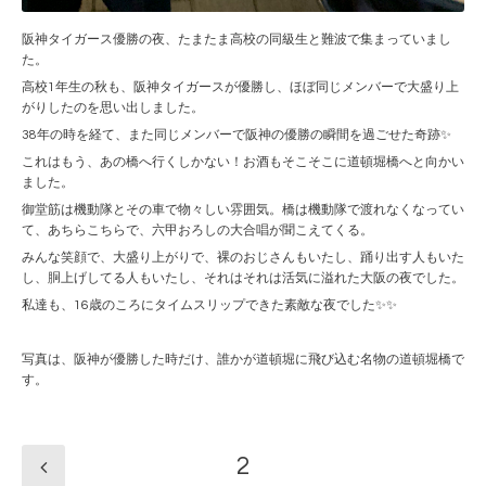
阪神タイガース優勝の夜、たまたま高校の同級生と難波で集まっていまし
た。
高校1年生の秋も、阪神タイガースが優勝し、ほぼ同じメンバーで大盛り上
がりしたのを思い出しました。
38年の時を経て、また同じメンバーで阪神の優勝の瞬間を過ごせた奇跡✨
これはもう、あの橋へ行くしかない！お酒もそこそこに道頓堀橋へと向かい
ました。
御堂筋は機動隊とその車で物々しい雰囲気。橋は機動隊で渡れなくなってい
て、あちらこちらで、六甲おろしの大合唱が聞こえてくる。
みんな笑顔で、大盛り上がりで、裸のおじさんもいたし、踊り出す人もいた
し、胴上げしてる人もいたし、それはそれは活気に溢れた大阪の夜でした。
私達も、16歳のころにタイムスリップできた素敵な夜でした✨✨
写真は、阪神が優勝した時だけ、誰かが道頓堀に飛び込む名物の道頓堀橋で
す。
2